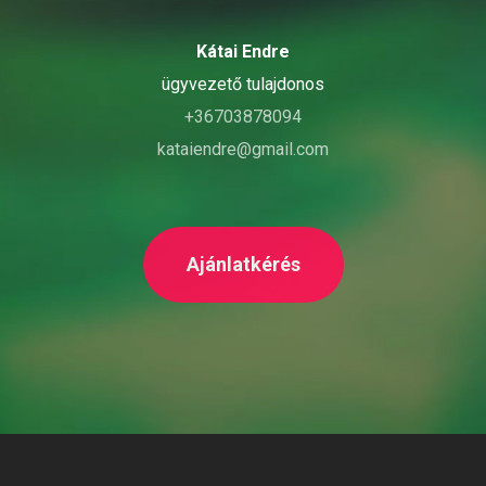
Kátai Endre
ügyvezető tulajdonos
+36703878094
kataiendre@gmail.com
Ajánlatkérés