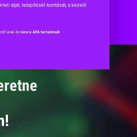
rleti díját, telepítését-bontását, a kezelő
endő árak és
nincs ÁFA tartalmuk
!
eretne
n!