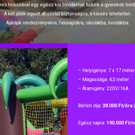
es hosszával egy egész kis birodalmat tudunk a gyerekek tomb
A két játék együtt abszolút biztonságos, a kiesés lehetetlen.
Ajánljuk rendezvényekre, falunapokra, iskolákba, óvodákba.
– Helyigénye: 7 x 17 méter
– Magassága: 4,5 méter
– Áramigény: 220V/16A
Bérleti díja:
38.000 Ft/óra
(
Egész napra:
190.000 Ft/n