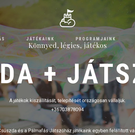
ÁS
JÁTÉKAINK
PROGRAMJAINK
Könnyed, légies, játékos
DA + JÁT
A játékok kiszállítását, telepítését országosan vállaljuk.
+36703878094
Csúszda és a Pálmafás Játszóház játékaink egyben felállított vál