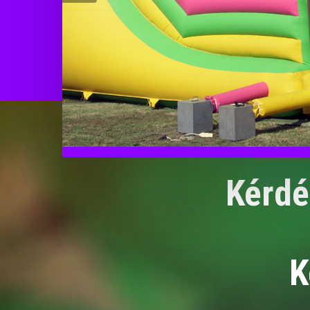
Kérdé
K