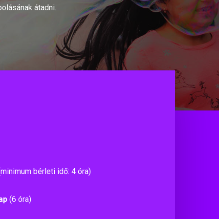
olásának átadni.
minimum bérleti idő: 4 óra)
ap
(6 óra)