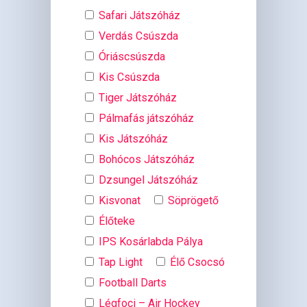
Safari Játszóház
Verdás Csúszda
Óriáscsúszda
Kis Csúszda
Tiger Játszóház
Pálmafás játszóház
Kis Játszóház
Bohócos Játszóház
Dzsungel Játszóház
Kisvonat
Söprögető
Élőteke
IPS Kosárlabda Pálya
Tap Light
Élő Csocsó
Football Darts
Légfoci – Air Hockey