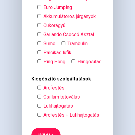
Euro Jumping
Akkumulátoros járgányok
Cukorágyú
Garlando Csocsó Asztal
Sumo
Trambulin
Pálcikás lufik
Ping Pong
Hangosítás
Kiegészítő szolgáltatások
Arcfestés
Csillám tetoválás
Lufihajtogatás
Arcfestés + Lufihajtogatás