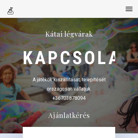
Kátai légvárak
KAPCSOLAT
A játékok kiszállítását, telepítését
országosan vállaljuk.
+36703878094
Ajánlatkérés