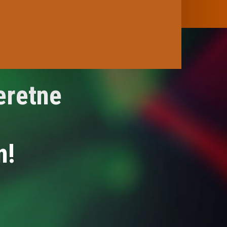
eretne
n!