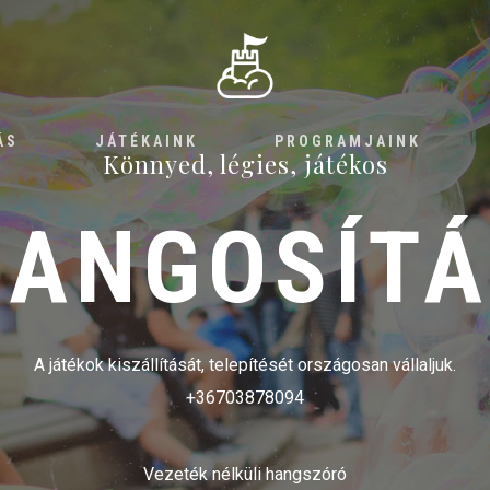
ÁS
JÁTÉKAINK
PROGRAMJAINK
Könnyed, légies, játékos
HANGOSÍTÁ
A játékok kiszállítását, telepítését országosan vállaljuk.
+36703878094
Vezeték nélküli hangszóró