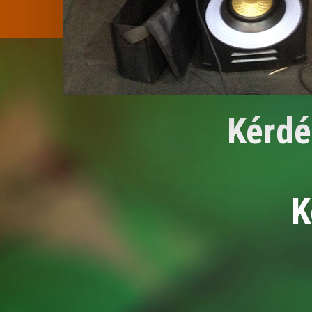
Kérdé
K