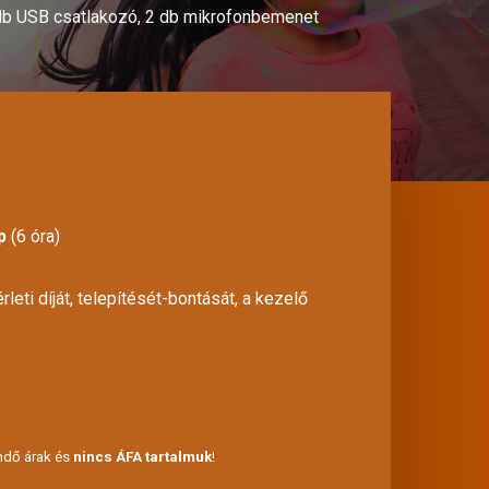
 2 db USB csatlakozó, 2 db mikrofonbemenet
p
(6 óra)
rleti díját, telepítését-bontását, a kezelő
endő árak és
nincs ÁFA tartalmuk
!