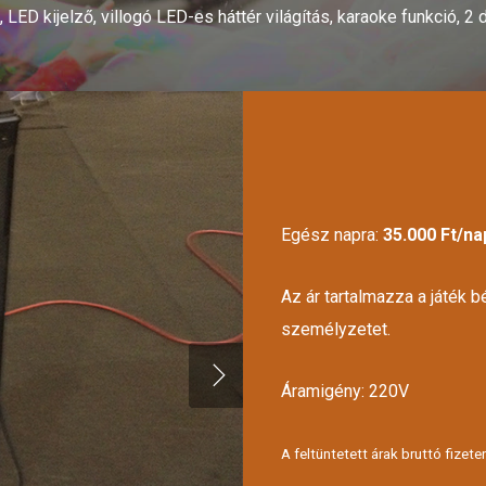
 LED kijelző, villogó LED-es háttér világítás, karaoke funkció,
Egész napra:
35.000 Ft/na
Az ár tartalmazza a játék bé
személyzetet.
Áramigény: 220V
A feltüntetett árak bruttó fizet