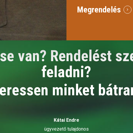
Megrendelés
se van? Rendelést sz
feladni?
eressen minket bátra
Kátai Endre
ügyvezető tulajdonos