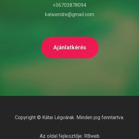
+36703878094
kataiendre@gmail.com
Ajánlatkérés
Copyright ©
Kátai Légvárak
. Minden jog fenntartva.
Az oldal fejlesztője:
RBweb