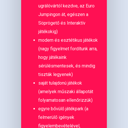
ugrálóvártól kezdve, az Euro
Jumpingon át, egészen a
Söprögető és Interaktív
játékokig)
modern és esztétikus játékok
(nagy figyelmet fordítunk arra,
hogy játékaink
sérülésmentesek, és mindig
tiszták legyenek)
saját tulajdonú játékok
(amelyek műszaki állapotát
folyamatosan ellenőrizzük)
egyre bővülő játékpark (a
felmerülő igények
figyelembevételével,