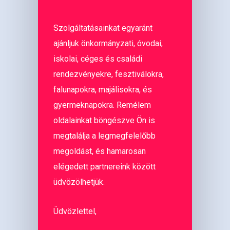
Szolgáltatásainkat egyaránt
ajánljuk önkormányzati, óvodai,
iskolai, céges és családi
rendezvényekre, fesztiválokra,
falunapokra, majálisokra, és
gyermeknapokra. Remélem
oldalainkat böngészve Ön is
megtalálja a legmegfelelőbb
megoldást, és hamarosan
elégedett partnereink között
üdvözölhetjük.
Üdvözlettel,