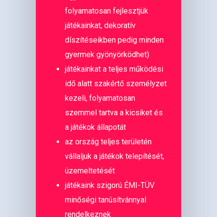
folyamatosan fejlesztjük
játékainkat, dekoratív
díszítéseikben pedig minden
gyermek gyönyörködhet)
játékainkat a teljes működési
idő alatt szakértő személyzet
kezeli, folyamatosan
szemmel tartva a kicsiket és
a játékok állapotát
az ország teljes területén
vállaljuk a játékok telepítését,
üzemeltetését
játékaink szigorú ÉMI-TÜV
minőségi tanúsítvánnyal
rendelkeznek