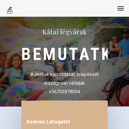
Kátai légvárak
BEMUTATKO
A játékok kiszállítását, telepítését
országosan vállaljuk.
+36703878094
Kedves Látogató!