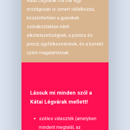
Kátai Légvárak ma már egy
országosan is ismert vállalkozás,
köszönhetően a gyerekek
szórakoztatása iránti
elkötelezettségnek, a pontos és
precíz ügyfélkezelésnek, és a korrekt
üzleti magatartásnak.
Lássuk mi minden szól a
Kátai Légvárak mellett!
széles választék (amelyben
mindent megtalál, az