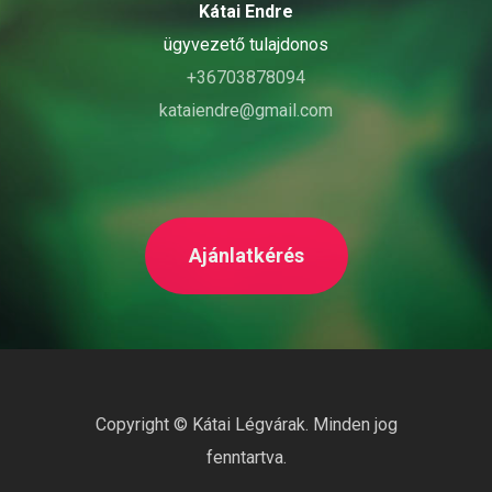
Kátai Endre
ügyvezető tulajdonos
+36703878094
kataiendre@gmail.com
Ajánlatkérés
Copyright ©
Kátai Légvárak
. Minden jog
fenntartva.