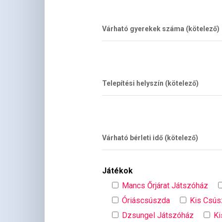
Várható gyerekek száma (kötelező)
Telepítési helyszín (kötelező)
Várható bérleti idő (kötelező)
Játékok
Mancs Őrjárat Játszóház
Óriáscsúszda
Kis Csú
Dzsungel Játszóház
Ki