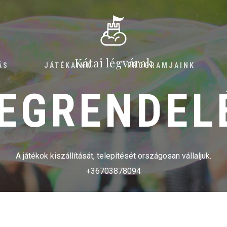
Kátai légvárak
ÁS
JÁTÉKAINK
PROGRAMJAINK
EGRENDEL
A játékok kiszállítását, telepítését országosan vállaljuk.
+36703878094