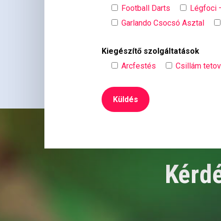
Football Darts
Légfoci 
Garlando Csocsó Asztal
Kiegészítő szolgáltatások
Arcfestés
Csillám teto
Kérdé