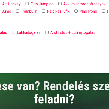
– Air Hockey
Euro Jumping
Akkumulátoros járgányok
Sumo
Trambulin
Pálcikás lufik
Ping Pong
H
válás
Lufihajtogatás
Arcfestés + Lufihajtogatás
se van? Rendelés sz
feladni?