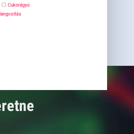
Cukorágyú
angosítás
eretne