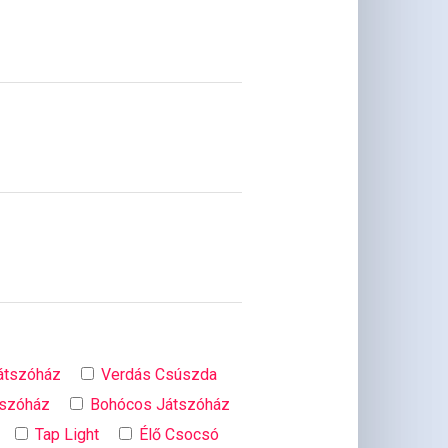
Játszóház
Verdás Csúszda
tszóház
Bohócos Játszóház
Tap Light
Élő Csocsó