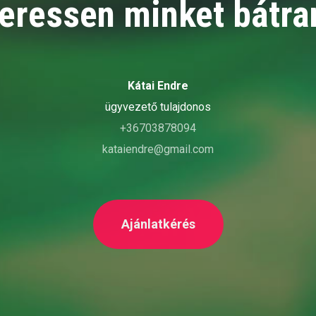
eressen minket bátra
Kátai Endre
ügyvezető tulajdonos
+36703878094
kataiendre@gmail.com
Ajánlatkérés