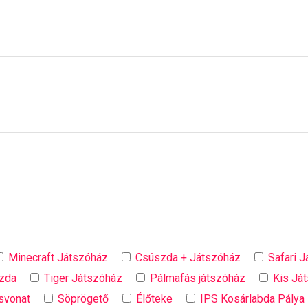
Minecraft Játszóház
Csúszda + Játszóház
Safari 
szda
Tiger Játszóház
Pálmafás játszóház
Kis Já
svonat
Söprögető
Élőteke
IPS Kosárlabda Pálya