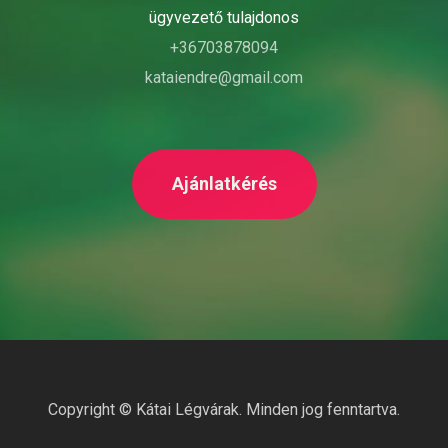
ügyvezető tulajdonos
+36703878094
kataiendre@gmail.com
Ajánlatkérés
Copyright ©
Kátai Légvárak
. Minden jog fenntartva.