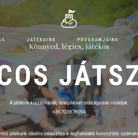
ÁS
JÁTÉKAINK
PROGRAMJAINK
Könnyed, légies, játékos
COS JÁTS
A játékok kiszállítását, telepítését országosan vállaljuk.
+36703878094
tű játékunk ideális választás a legfiatalabb korosztály számára