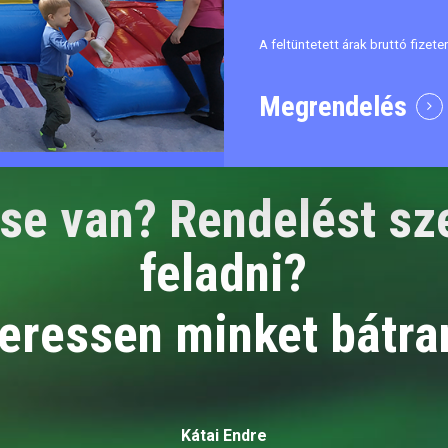
A feltüntetett árak bruttó fizet
Megrendelés
se van? Rendelést sz
feladni?
eressen minket bátra
Kátai Endre