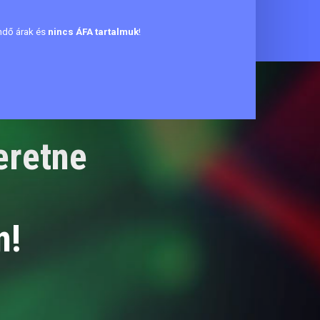
endő árak és
nincs ÁFA tartalmuk
!
eretne
n!