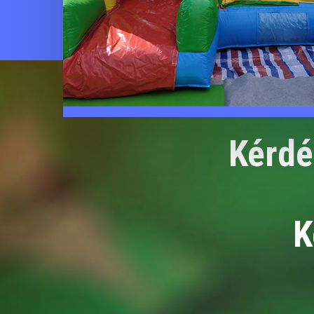
Kérdé
K