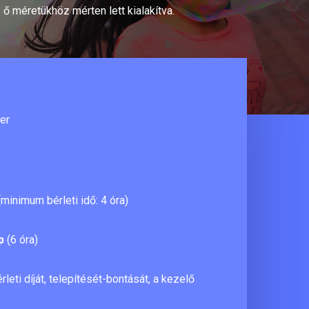
 ő méretükhöz mérten lett kialakítva.
er
minimum bérleti idő: 4 óra)
p
(6 óra)
rleti díját, telepítését-bontását, a kezelő