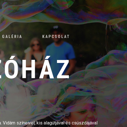
GALÉRIA
KAPCSOLAT
ZÓHÁZ
. Vidám színeivel, kis alagútjával és csúszdájával