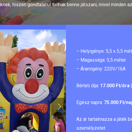
siknek, hiszen gondtalanul tudnak benne játszani, mivel minden az
– Helyigénye: 5,5 x 5,5 mét
– Magassága: 3,5 méter
– Áramigény: 220V/16A
Bérleti díja:
17.000 Ft/óra
(
Egész napra:
75.000 Ft/na
Az ár tartalmazza a játék bé
személyzetet.