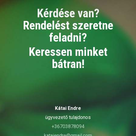
Kérdése van?
Rendelést szeretne
feladni?
Keressen minket
bátran!
Kátai Endre
ügyvezető tulajdonos
+36703878094
kataiendre@gmail.com