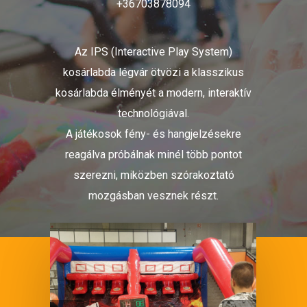
+36703878094
Az IPS (Interactive Play System)
kosárlabda légvár ötvözi a klasszikus
kosárlabda élményét a modern, interaktív
technológiával.
A játékosok fény- és hangjelzésekre
reagálva próbálnak minél több pontot
szerezni, miközben szórakoztató
mozgásban vesznek részt.