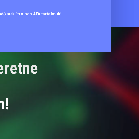
endő árak és
nincs ÁFA tartalmuk
!
eretne
n!