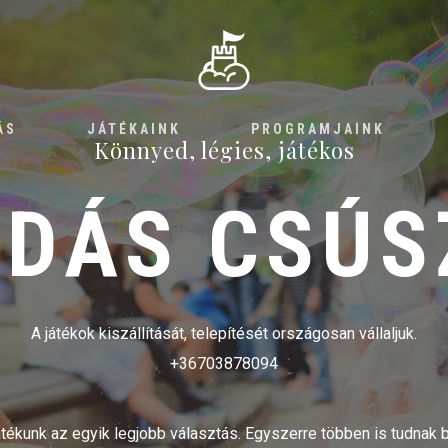
ÁS
JÁTÉKAINK
PROGRAMJAINK
Könnyed, légies, játékos
RDÁS CSÚS
A játékok kiszállítását, telepítését országosan vállaljuk.
+36703878094
átékunk az egyik legjobb választás. Egyszerre többen is tudnak