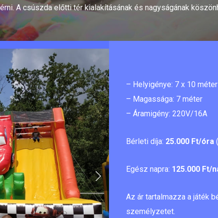
 érni. A csúszda előtti tér kialakításának és nagyságának köszö
– Helyigénye: 7 x 10 méter
– Magassága: 7 méter
– Áramigény: 220V/16A
Bérleti díja:
25.000 Ft/óra
(
Egész napra:
125.000 Ft/n
Az ár tartalmazza a játék bé
személyzetet.