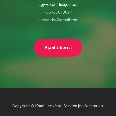
ügyvezető tulajdonos
+36703878094
kataiendre@gmail.com
Ajánlatkérés
Copyright ©
Kátai Légvárak
. Minden jog fenntartva.