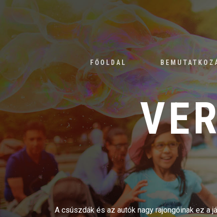
FŐOLDAL
BEMUTATKOZ
VE
A csúszdák és az autók nagy rajongóinak ez a j