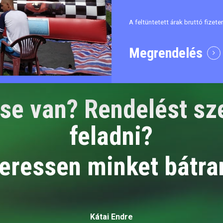
A feltüntetett árak bruttó fizet
Megrendelés
se van? Rendelést sz
feladni?
eressen minket bátra
Kátai Endre