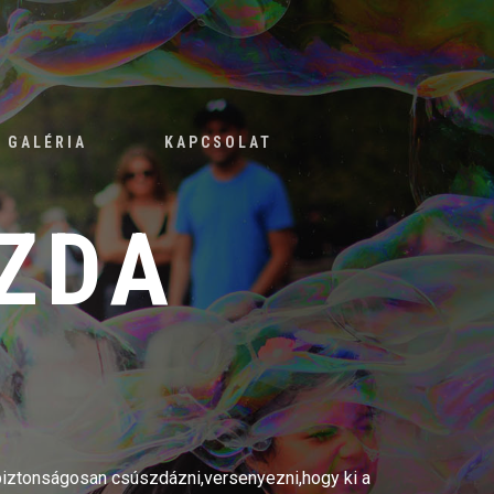
GALÉRIA
KAPCSOLAT
ZDA
 biztonságosan csúszdázni,versenyezni,hogy ki a